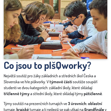
Co jsou to pIšQworky?
Největší soutěž pro žáky
základních a středních škol Česka a
Slovenska ve hře piškvorky. V
týmové části
soutěže soupěří
studenti ve dvou kategoriích: základní školy, které skládají
tříčlenné týmy
a střední školy, které skládají týmy
pětičlenné
.
Týmy soutěží na prezenčních turnajích ve
3 úrovních:
oblastní
turnaje,
krajské
turnaje a ti nejlepší se pak utkají na
Grandfinále
v