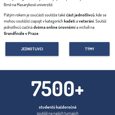
Brně na Masarykově univerzitě.
Pátým rokem je součástí soutěže také
část jednotlivců
, kde se
mohou soutěžící zapojit v kategoriích
kadeti
a
veteráni
. Soutěž
jednotlivců začíná
dvěma online úrovněmi
a vrcholí na
Grandfinále v Praze
.
JEDNOTLIVCI
TÝMY
7500+
studentů každoročně
soutěží na našich turnajích