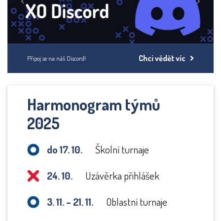
Previous
Next
Chci vědět víc
Připoj se na náš Discord!
Harmonogram týmů
2025
do 17. 10.
Školní turnaje
24. 10.
Uzávěrka přihlášek
3. 11. – 21. 11.
Oblastní turnaje