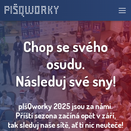
Chop se svého
osudu.
Následuj své sny!
pIšQworky 2025 jsou za námi.
Příští sezona začíná opět v září,
tak sleduj naše sítě, ať ti nic neuteče!