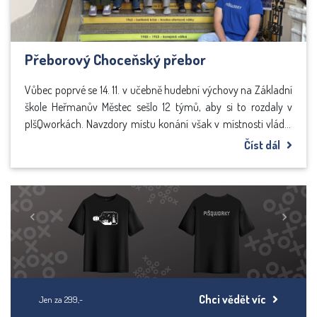
Přeborový Choceňský přebor
Vůbec poprvé se 14. 11. v učebně hudební výchovy na Základní
škole Heřmanův Městec sešlo 12 týmů, aby si to rozdaly v
pIšQworkách. Navzdory místu konání však v místnosti vládlo
absolutní ticho, přerušované jen tichým pokládáním křížků a
Číst dál
koleček.
Previous
Next
Chci vědět víc
Jen za 299,-