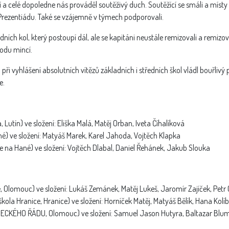
a celé dopoledne nás prováděl soutěživý duch. Soutěžící se smáli a místy po
 Prezentiádu. Také se vzájemně v týmech podporovali.
ních kol, který postoupí dál, ale se kapitáni neustále remizovali a remizo
hodu mincí.
při vyhlášení absolutních vítězů základních i středních škol vládl bouřliv
e.
, Lutín) ve složení: Eliška Malá, Matěj Orban, Iveta Číhalíková
ané) ve složení: Matyáš Marek, Karel Jahoda, Vojtěch Klapka
ce na Hané) ve složení: Vojtěch Dlabal, Daniel Řehánek, Jakub Slouka
ie, Olomouc) ve složení: Lukáš Zemánek, Matěj Lukeš, Jaromír Zajíček, Pe
škola Hranice, Hranice) ve složení: Horníček Matěj, Matyáš Bělík, Hana Ko
ECKÉHO ŘÁDU, Olomouc) ve složení: Samuel Jason Hutyra, Baltazar Blum