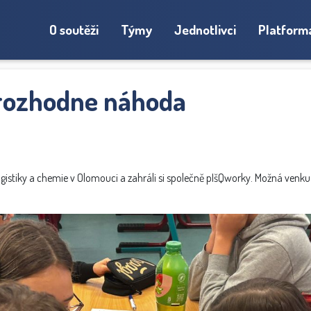
O soutěži
Týmy
Jednotlivci
Platform
 rozhodne náhoda
 logistiky a chemie v Olomouci a zahráli si společně pIšQworky. Možná venku 