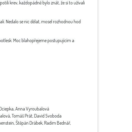
tili krev, každopádně bylo znát, že si to užívali
vali. Nedalo se nic dělat, mosel rozhodnou hod
ý potlesk. Moc blahopřejeme postupujícím a
tr Ociepka, Anna Vyroubalová
líbalová, Tomáš Prát, David Svoboda
enstein, Štěpán Drábek, Radim Bednář,