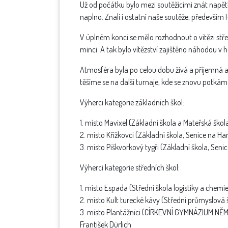
Už od počátku bylo mezi soutěžícími znát napětí 
naplno. Znali i ostatní naše soutěže, především
V úplném konci se mělo rozhodnout o vítězi střed
minci. A tak bylo vítězství zajištěno náhodou v 
Atmosféra byla po celou dobu živá a příjemná a 
těšíme se na další turnaje, kde se znovu potkám
Výherci kategorie základních škol:
1. místo Mavixel (Základní škola a Mateřská škola
2. místo Křížkovci (Základní škola, Senice na H
3. místo Piškvorkový tygři (Základní škola, Seni
Výherci kategorie středních škol:
1. místo Espada (Střední škola logistiky a chem
2. místo Kult turecké kávy (Střední průmyslová 
3. místo Plantážníci (CÍRKEVNÍ GYMNÁZIUM NĚM
František Dürlich