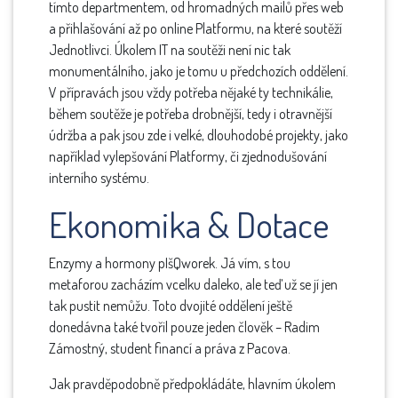
tímto departmentem, od hromadných mailů přes web
a přihlašování až po online Platformu, na které soutěží
Jednotlivci. Úkolem IT na soutěži není nic tak
monumentálního, jako je tomu u předchozích oddělení.
V přípravách jsou vždy potřeba nějaké ty technikálie,
během soutěže je potřeba drobnější, tedy i otravnější
údržba a pak jsou zde i velké, dlouhodobé projekty, jako
například vylepšování Platformy, či zjednodušování
interního systému.
Ekonomika & Dotace
Enzymy a hormony pIšQworek. Já vím, s tou
metaforou zacházím vcelku daleko, ale teď už se jí jen
tak pustit nemůžu. Toto dvojité oddělení ještě
donedávna také tvořil pouze jeden člověk – Radim
Zámostný, student financí a práva z Pacova.
Jak pravděpodobně předpokládáte, hlavním úkolem