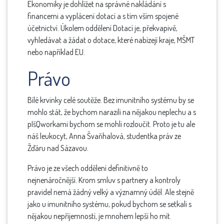
Ekonomiky je dohlížet na správné nakládání s
financemi a vyplácení dotací a s tím vším spojené
účetnictví. Úkolem oddělení Dotací je, překvapivě,
vyhledávat a žádat o dotace, které nabízejí kraje, MŠMT
nebo například EU.
Právo
Bílé krvinky celé soutěže. Bez imunitního systému by se
mohlo stát, že bychom narazili na nějakou neplechu a s
pIšQworkami bychom se mohli rozloučit. Proto je tu ale
náš leukocyt, Anna Švaňhalová, studentka práv ze
Žďáru nad Sázavou.
Právo je ze všech oddělení definitivně to
nejnenáročnější. Krom smluv s partnery a kontroly
pravidel nemá žádný velký a významný úděl. Ale stejně
jako u imunitního systému, pokud bychom se setkali s
nějakou nepříjemností, je mnohem lepší ho mít.