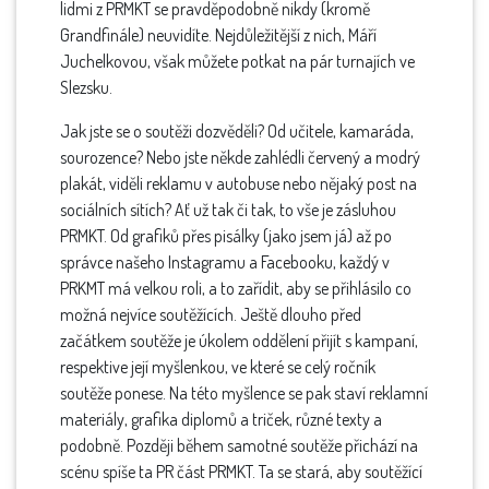
lidmi z PRMKT se pravděpodobně nikdy (kromě
Grandfinále) neuvidíte. Nejdůležitější z nich, Máří
Juchelkovou, však můžete potkat na pár turnajích ve
Slezsku.
Jak jste se o soutěži dozvěděli? Od učitele, kamaráda,
sourozence? Nebo jste někde zahlédli červený a modrý
plakát, viděli reklamu v autobuse nebo nějaký post na
sociálních sítích? Ať už tak či tak, to vše je zásluhou
PRMKT. Od grafiků přes pisálky (jako jsem já) až po
správce našeho Instagramu a Facebooku, každý v
PRKMT má velkou roli, a to zařídit, aby se přihlásilo co
možná nejvíce soutěžících. Ještě dlouho před
začátkem soutěže je úkolem oddělení přijít s kampaní,
respektive její myšlenkou, ve které se celý ročník
soutěže ponese. Na této myšlence se pak staví reklamní
materiály, grafika diplomů a triček, různé texty a
podobně. Později během samotné soutěže přichází na
scénu spíše ta PR část PRMKT. Ta se stará, aby soutěžící