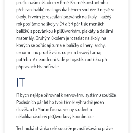
prošlo naším skladem v Brně. Kromě konstantního
přebírání balíků má logistika během soutěže 3 největší
úkoly. Prvním je rozesílání pozvánek na školy – každý
rok posíláme na školy v ČR a SR pár tisíc menších
balíčků s pozvánkou k pIšQworkám, plakáty a dalšími
materiály. Druhým úkolem je rozeslat na školy, na
kterých se pořádají turnaje, balíčky s linery, archy,
cenami… no prostě vším, co je na takový turnaj
potřeba. V neposlední řadě je Logistika potřeba při
přípravách Grandfinále.
IT
IT bych nejlépe přirovnal k nervovému systému soutěže.
Posledních pár let ho tvoří téměř výhradně jeden
člověk, a to Martin Bruna, věčný student a
několikanásobný pIšQworkový koordinátor.
Technická stránka celé soutěže je zastřešována právě