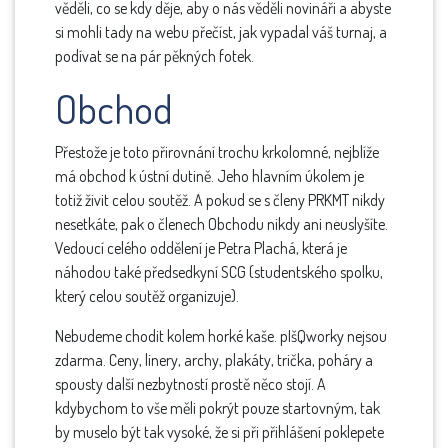
věděli, co se kdy děje, aby o nás věděli novináři a abyste
si mohli tady na webu přečíst, jak vypadal váš turnaj, a
podívat se na pár pěkných fotek.
Obchod
Přestože je toto přirovnání trochu krkolomné, nejblíže
má obchod k ústní dutině. Jeho hlavním úkolem je
totiž živit celou soutěž. A pokud se s členy PRKMT nikdy
nesetkáte, pak o členech Obchodu nikdy ani neuslyšíte.
Vedoucí celého oddělení je Petra Plachá, která je
náhodou také předsedkyní SCG (studentského spolku,
který celou soutěž organizuje).
Nebudeme chodit kolem horké kaše. pIšQworky nejsou
zdarma. Ceny, linery, archy, plakáty, trička, poháry a
spousty další nezbytností prostě něco stojí. A
kdybychom to vše měli pokrýt pouze startovným, tak
by muselo být tak vysoké, že si při přihlášení poklepete