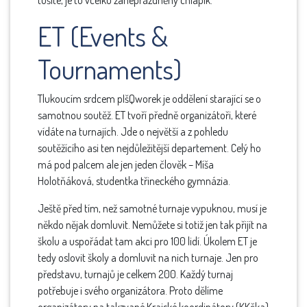
tušíte, je to vcelku zaneprázdněný chlapík.
ET (Events &
Tournaments)
Tlukoucím srdcem pIšQworek je oddělení starající se o
samotnou soutěž. ET tvoří předně organizátoři, které
vídáte na turnajích. Jde o největší a z pohledu
soutěžícího asi ten nejdůležitější departement. Celý ho
má pod palcem ale jen jeden člověk – Míša
Holotňáková, studentka třineckého gymnázia.
Ještě před tím, než samotné turnaje vypuknou, musí je
někdo nějak domluvit. Nemůžete si totiž jen tak přijít na
školu a uspořádat tam akci pro 100 lidí. Úkolem ET je
tedy oslovit školy a domluvit na nich turnaje. Jen pro
představu, turnajů je celkem 200. Každý turnaj
potřebuje i svého organizátora. Proto dělíme