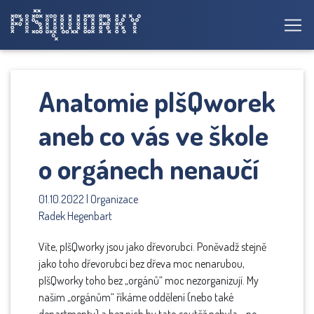
Anatomie pIšQworek
aneb co vás ve škole
o orgánech nenaučí
01.10.2022 | Organizace
Radek Hegenbart
Víte, pIšQworky jsou jako dřevorubci. Poněvadž stejně
jako toho dřevorubci bez dřeva moc nenarubou,
pIšQworky toho bez „orgánů“ moc nezorganizují. My
našim „orgánům“ říkáme oddělení (nebo také