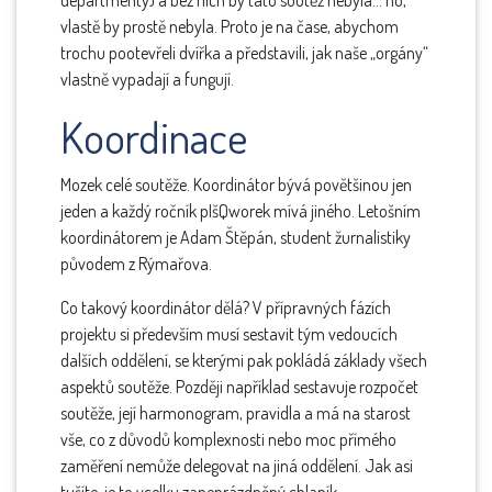
departmenty) a bez nich by tato soutěž nebyla… no,
vlastě by prostě nebyla. Proto je na čase, abychom
trochu pootevřeli dvířka a představili, jak naše „orgány“
vlastně vypadají a fungují.
Koordinace
Mozek celé soutěže. Koordinátor bývá povětšinou jen
jeden a každý ročník pIšQworek mívá jiného. Letošním
koordinátorem je Adam Štěpán, student žurnalistiky
původem z Rýmařova.
Co takový koordinátor dělá? V přípravných fázích
projektu si především musí sestavit tým vedoucích
dalších oddělení, se kterými pak pokládá základy všech
aspektů soutěže. Později například sestavuje rozpočet
soutěže, její harmonogram, pravidla a má na starost
vše, co z důvodů komplexnosti nebo moc přímého
zaměření nemůže delegovat na jiná oddělení. Jak asi