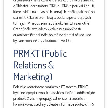
organizátory na takzvané Krajské koordinátory (KKčka)
a Oblastní koordinátory (OKčka). OKčka jsou většinou ti,
které uvidíte na oblastních turnajích. KKčka pak mají na
starost OKčka ve svém kraji a potkáte je na krajských
turnajích. V neposlední řadě je úkolem ET i samotné
Grandfinále. Vzhledem k velikosti a náročnosti
organizace Grandfinále, ho má na starost někdo, kdo
by sám mohl někdy v budoucnu vést ET.
PRMKT (Public
Relations &
Marketing)
Pokud je koordinátor mozkem a ET srdcem, PRMKT
bych nejlépe přirovnal k hlasivkám. Celému oddělení jde
předně o 2 věci – zpropagovat existenci soutěže a
komunikovat všechny důležité informace soutěžícím. S