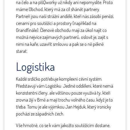
na čelo a na pIšQworky už nikdy ani nepomyslíte. Proto
máme Obchod, který má za cíl shánět partnery.
Partneři jsou naši strážní andělé, kteří nás zásobí penězi,
cenami pro soutěžící a prostory (například na
Grandfinále). Členové obchodu mají za úkol najít co
možná nejvíce zajímavých partnerů, oslovit je, zajít s
nimi na kafe, uzavřít smlouvu a pak se o ně pěkně
starat.
Logistika
Každé srdíčko potřebuje komplexní cévní systém.
Představuji vám Logistiku. Jediné oddělení, které nemá
konzistentní členy, ale většinou pouze využívá ty, kteří
zrovna žijí v Brně a mají trochu volného času, když je to
třeba. Tomu je ale výjimkou Jan Hejduk, který ironicky
pochází ze západních čech.
Vše hmotné, co se k vám jakožto soutěžícím dostane,