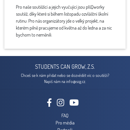
Pro naše soutěžící a jejich vyučující jsou pIšQworky
soutěž, díky které si během listopadu ozvláštní školní
rutinu. Pro nás organizátory jde o velký projekt, na
kterém pilně pracujeme od května až do ledna a za nic
bychom to neměnili.
STUDENTS CAN GROW, Z.S.
Chceš se k nám přidat nebo se dozvědět víc o soutěži?
Napiš nám na
info@scg.cz.
FAQ
Pro média
Partneři