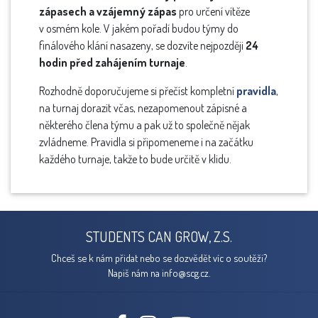
zápasech a vzájemný zápas
pro určení vítěze
v osmém kole. V jakém pořadí budou týmy do
finálového klání nasazeny, se dozvíte nejpozději
24
hodin před zahájením turnaje
.
Rozhodně doporučujeme si přečíst kompletní
pravidla
,
na turnaj dorazit včas, nezapomenout zápisné a
některého člena týmu a pak už to společně nějak
zvládneme. Pravidla si připomeneme i na začátku
každého turnaje, takže to bude určitě v klidu.
STUDENTS CAN GROW, Z.S.
Chceš se k nám přidat nebo se dozvědět víc o soutěži?
Napiš nám na
info@scg.cz.