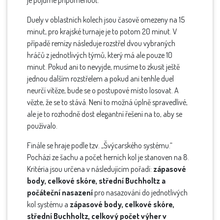
je pojďme připomenout.
Duely v oblastních kolech jsou časově omezeny na 15
minut, pro krajské turnaje je to potom 20 minut. V
případě remízy následuje rozstřel dvou vybraných
hráčů z jednotlivých týmů, který má ale pouze 10
minut. Pokud ani to nevyjde, musíme to zkusit ještě
jednou dalším rozstřelem a pokud ani tenhle duel
neurčí vítěze, bude se o postupové místo losovat. A
vězte, že se to stává. Není to možná úplně spravedlivé,
ale je to rozhodně dost elegantní řešení na to, aby se
používalo.
Finále se hraje podle tzv. „Švýcarského systému.“
Pochází ze šachu a počet herních kol je stanoven na 8.
Kritéria jsou určena v následujícím pořadí:
zápasové
body, celkové skóre, střední Buchholtz a
počáteční nasazení
pro nasazování do jednotlivých
kol systému a
zápasové body, celkové skóre,
střední Buchholtz, celkový počet výher v