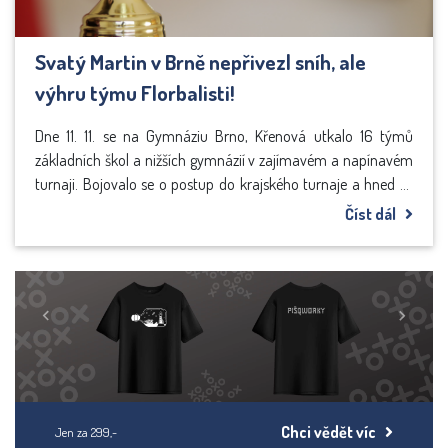
Svatý Martin v Brně nepřivezl sníh, ale
výhru týmu Florbalisti!
Dne 11. 11. se na Gymnáziu Brno, Křenová utkalo 16 týmů
základních škol a nižších gymnázií v zajímavém a napínavém
turnaji. Bojovalo se o postup do krajského turnaje a hned ze
začátku bylo vidět, které týmy mají své strategie a které
Číst dál
naopak sázejí na štěstí. I přes vícero velmi zapálených a
snaživých týmů se vítězem, díky roztřelu kapitánů, stal tým
Florbalisti, který svoji výhru náležitě oslavil.
Previous
Next
Chci vědět víc
Jen za 299,-