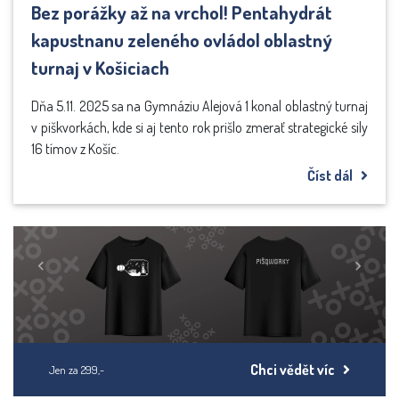
Bez porážky až na vrchol! Pentahydrát
kapustnanu zeleného ovládol oblastný
turnaj v Košiciach
Dňa 5.11. 2025 sa na Gymnáziu Alejová 1 konal oblastný turnaj
v piškvorkách, kde si aj tento rok prišlo zmerať strategické sily
16 tímov z Košíc.
Číst dál
Previous
Next
Chci vědět víc
Jen za 299,-