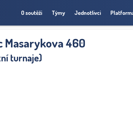
O soutěži
Týmy
Jednotlivci
Platform
ec Masarykova 460
tní turnaje)