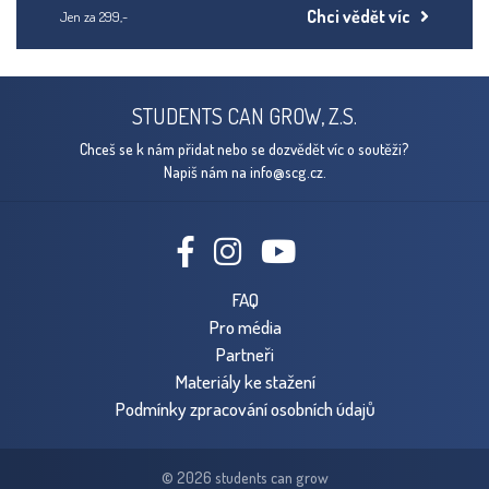
většinou zářily od všech hracích stolů. Ovšem bez některých
Chci vědět víc
Jen za 299,-
nervy drásajících momentů a dramatických rozstřelů... no
zkrátka to by ani nebyl správný piškvorkový turnaj...
STUDENTS CAN GROW, Z.S.
Chceš se k nám přidat nebo se dozvědět víc o soutěži?
Napiš nám na
info@scg.cz.
FAQ
Pro média
Partneři
Materiály ke stažení
Podmínky zpracování osobních údajů
© 2026 students can grow