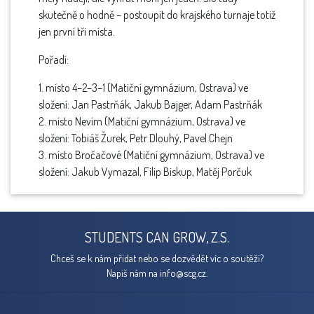
skutečně o hodně – postoupit do krajského turnaje totiž
jen první tři místa.
Pořadí:
1. místo 4–2–3–1 (Matiční gymnázium, Ostrava) ve
složení: Jan Pastrňák, Jakub Bajger, Adam Pastrňák
2. místo Nevím (Matiční gymnázium, Ostrava) ve
složení: Tobiáš Žurek, Petr Dlouhý, Pavel Chejn
3. místo Bročačové (Matiční gymnázium, Ostrava) ve
složení: Jakub Vymazal, Filip Biskup, Matěj Porčuk
STUDENTS CAN GROW, Z.S.
Chceš se k nám přidat nebo se dozvědět víc o soutěži?
Napiš nám na
info@scg.cz.