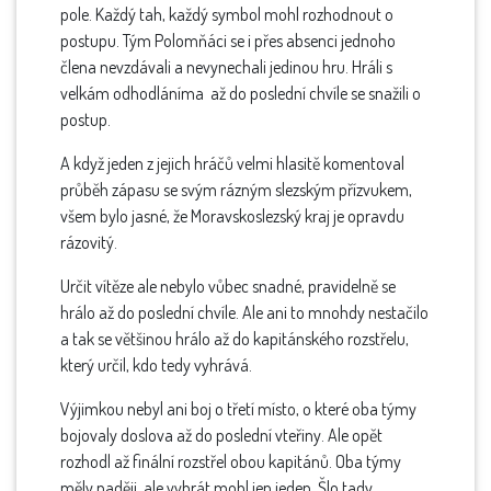
pole. Každý tah, každý symbol mohl rozhodnout o
postupu. Tým Polomňáci se i přes absenci jednoho
člena nevzdávali a nevynechali jedinou hru. Hráli s
velkám odhodláníma až do poslední chvíle se snažili o
postup.
A když jeden z jejich hráčů velmi hlasitě komentoval
průběh zápasu se svým rázným slezským přízvukem,
všem bylo jasné, že Moravskoslezský kraj je opravdu
rázovitý.
Určit vítěze ale nebylo vůbec snadné, pravidelně se
hrálo až do poslední chvíle. Ale ani to mnohdy nestačilo
a tak se většinou hrálo až do kapitánského rozstřelu,
který určil, kdo tedy vyhrává.
Výjimkou nebyl ani boj o třetí místo, o které oba týmy
bojovaly doslova až do poslední vteřiny. Ale opět
rozhodl až finální rozstřel obou kapitánů. Oba týmy
měly naději, ale vyhrát mohl jen jeden. Šlo tady