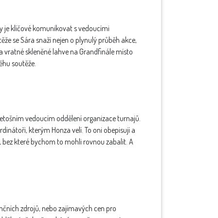
y je klíčové komunikovat s vedoucími
těže se Sára snaží nejen o plynulý průběh akce,
e a vratné skleněné lahve na Grandfinále místo
ěhu soutěže.
l letošním vedoucím oddělení organizace turnajů.
dinátoři, kterým Honza velí. To oni obepisují a
že, bez které bychom to mohli rovnou zabalit. A
nančních zdrojů, nebo zajímavých cen pro