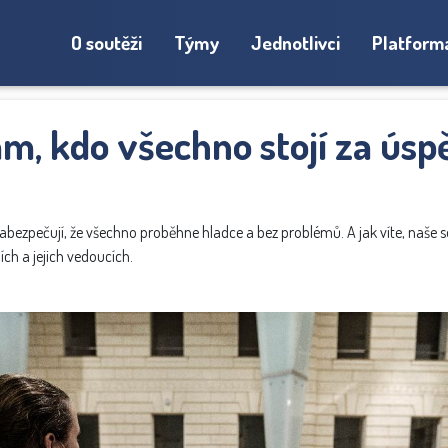
O soutěži
Týmy
Jednotlivci
Platform
m, kdo všechno stojí za ús
 zabezpečují, že všechno proběhne hladce a bez problémů. A jak víte, naše 
ích a jejich vedoucích.