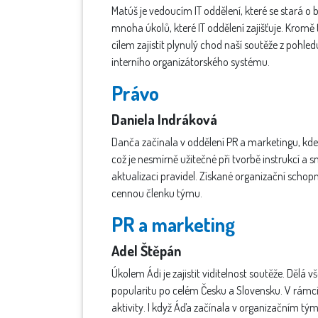
Matúš je vedoucím IT oddělení, které se stará 
mnoha úkolů, které IT oddělení zajišťuje. Krom
cílem zajistit plynulý chod naší soutěže z pohle
interního organizátorského systému.
Právo
Daniela Indráková
Danča začínala v oddělení PR a marketingu, kde
což je nesmírně užitečné při tvorbě instrukcí a 
aktualizaci pravidel. Získané organizační schopno
cennou členku týmu.
PR a marketing
Adel Štěpán
Úkolem Ádi je zajistit viditelnost soutěže. Dělá v
popularitu po celém Česku a Slovensku. V rámci 
aktivity. I když Áďa začínala v organizačním týmu