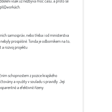
ddělení však už nezbývá moc času, a proto se
 pIšQworkách.
tních samospráv, nebo třeba i od ministerstva
kt nebyly prospěšné. Tonda je odborníkem na to,
 a rozvoj projektu.
ačním schopnostem z pozice krajského
továny a využity v souladu s pravidly. Její
nsparentně a efektivně řízeny.