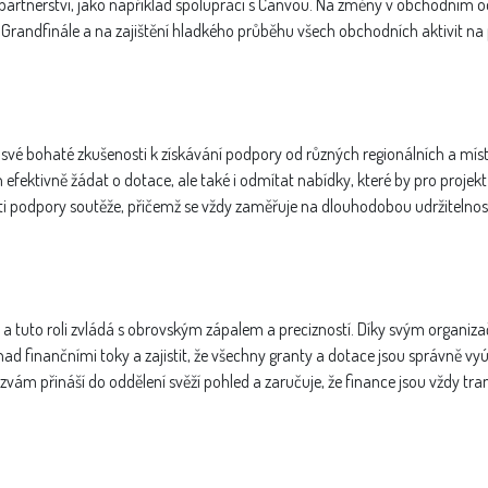
 partnerství, jako například spolupráci s Canvou. Na změny v obchodním o
Grandfinále a na zajištění hladkého průběhu všech obchodních aktivit na
 své bohaté zkušenosti k získávání podpory od různých regionálních a mís
n efektivně žádat o dotace, ale také i odmítat nabídky, které by pro proje
sti podpory soutěže, přičemž se vždy zaměřuje na dlouhodobou udržitelnost
a tuto roli zvládá s obrovským zápalem a precizností. Díky svým organiz
d finančními toky a zajistit, že všechny granty a dotace jsou správně vyúč
zvám přináší do oddělení svěží pohled a zaručuje, že finance jsou vždy tra