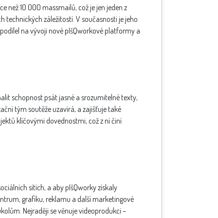
ce než 10 000 massmailů, což je jen jeden z
 technických záležitostí.
V současnosti je jeho
d podílel na vývoji nové pIšQworkové platformy a
lit schopnost psát jasné a srozumitelné texty,
ační tým soutěže uzavírá, a zajišťuje také
ojektů klíčovými dovednostmi, což z ní činí
sociálních sítích, a aby pIšQworky získaly
entrum, grafiku, reklamu a další marketingové
 úkolům. Nejraději se věnuje videoprodukci –