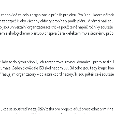
 zodpovídá za celou organizaci a průběh projektu. Pro úlohu koordinátork
a zabezpečit, aby všechny aktivity probíhaly podle plánu. V rámci naší sou
o jsou univerzální organizátorská trička použitelné napříč ročníky soutěž
m a ekologickému přístupu přispívá Sára k efektivnímu a šetrnému průb
 kdy se do týmu připojil, jich zorganizoval rovnou dvanáct. I proto se sta
turnaje. Jeden člověk ale 150 škol nedomluví. Od toho jsou tady krajští koor
iřazují jim organizátory – oblastní koordinátory. Ti jsou páteří celé soutě
 kde se soustředí na zajištění zisku pro projekt, ať už prostřednictvím fi