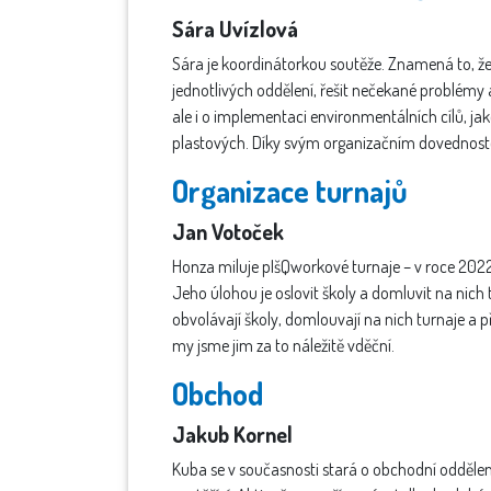
Sára Uvízlová
Sára je koordinátorkou soutěže. Znamená to, že
jednotlivých oddělení, řešit nečekané problémy 
ale i o implementaci environmentálních cílů, jak
plastových. Díky svým organizačním dovednoste
Organizace turnajů
Jan Votoček
Honza miluje pIšQworkové turnaje – v roce 2022,
Jeho úlohou je oslovit školy a domluvit na nich 
obvolávají školy, domlouvají na nich turnaje a př
my jsme jim za to náležitě vděční.
Obchod
Jakub Kornel
Kuba se v současnosti stará o obchodní oddělení,