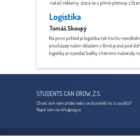
natáčí reklamy, stará se o přímé přenosy z Gran
Logistika
Tomáš Skoupý
Na první pohled je logistika tak trochu nevidite
procházejí našim skladem v Brně právě pod dohl
logistiky je rozesílat balíky s herními materiály 
STUDENTS CAN GROW, Z.S.
Chceš se k nám přidat nebo se dozvědět víc o soutěži?
Napiš nám na
info@scg.cz.