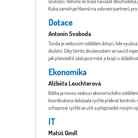
soutěžící. Aktivně se snaží navázat dlouhodobá
Kuba zaměřuje hlavně na oslovení partnerů pro 
Dotace
Antonín Svoboda
Tonda je vedoucím oddělení dotací, kde využívá
školství. Díky těmto zkušenostem se naučil neje
jak přesvědčit zástupce měst a krajů o důležito
Ekonomika
Alžběta Leuchterová
Bětka je novou vedoucí ekonomického oddělení 
koordinátora dokázala rychle přebrat kontrolu na
schopnost rychle se učit a přizpůsobit novým vý
IT
Matúš Gindl