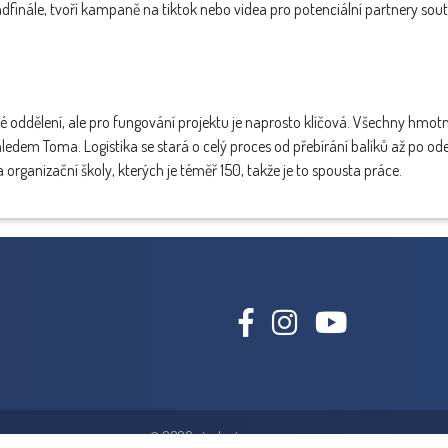
dfinále, tvoří kampaně na tiktok nebo videa pro potenciální partnery sout
lné oddělení, ale pro fungování projektu je naprosto klíčová. Všechny hmotn
edem Toma. Logistika se stará o celý proces od přebírání balíků až po o
na organizační školy, kterých je téměř 150, takže je to spousta práce.
© 2026 students can grow