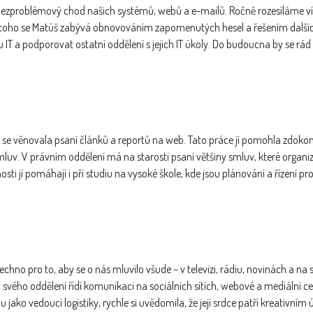
o bezproblémový chod našich systémů, webů a e-mailů. Ročně rozesíláme ví
ě toho se Matúš zabývá obnovováním zapomenutých hesel a řešením dalších
du IT a podporovat ostatní oddělení s jejich IT úkoly. Do budoucna by se rá
 se věnovala psaní článků a reportů na web. Tato práce jí pomohla zdokona
smluv. V právním oddělení má na starosti psaní většiny smluv, které organiz
sti jí pomáhají i při studiu na vysoké škole, kde jsou plánování a řízení pr
šechno pro to, aby se o nás mluvilo všude – v televizi, rádiu, novinách a na 
svého oddělení řídí komunikaci na sociálních sítích, webové a mediální c
 jako vedoucí logistiky, rychle si uvědomila, že její srdce patří kreativním