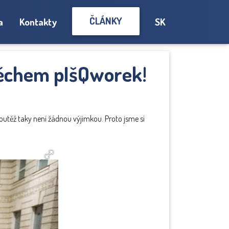
ČLÁNKY
a
Kontakty
SK
pěchem pIšQworek!
soutěž taky není žádnou výjimkou. Proto jsme si